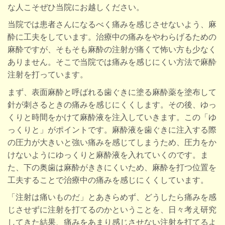
な人こそぜひ当院にお越しください。
当院では患者さんになるべく痛みを感じさせないよう、麻
酔に工夫をしています。治療中の痛みをやわらげるための
麻酔ですが、そもそも麻酔の注射が痛くて怖い方も少なく
ありません。そこで当院では痛みを感じにくい方法で麻酔
注射を打っています。
まず、表面麻酔と呼ばれる歯ぐきに塗る麻酔薬を塗布して
針が刺さるときの痛みを感じにくくします。その後、ゆっ
くりと時間をかけて麻酔液を注入していきます。この「ゆ
っくりと」がポイントです。麻酔液を歯ぐきに注入する際
の圧力が大きいと強い痛みを感じてしまうため、圧力をか
けないようにゆっくりと麻酔液を入れていくのです。ま
た、下の奥歯は麻酔がききにくいため、麻酔を打つ位置を
工夫することで治療中の痛みを感じにくくしています。
「注射は痛いものだ」とあきらめず、どうしたら痛みを感
じさせずに注射を打てるのかということを、日々考え研究
してきた結果、痛みをあまり感じさせない注射を打てるよ