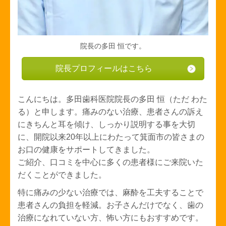
院長の多田 恒です。
院長プロフィールはこちら
こんにちは。多田歯科医院院長の多田 恒（ただ わた
る）と申します。痛みのない治療、患者さんの訴え
にきちんと耳を傾け、しっかり説明する事を大切
に、開院以来
20年以上にわたって
箕面市の皆さまの
お口の健康をサポートしてきました。
ご紹介、口コミを中心に多くの患者様にご来院いた
だくことができました。
特に痛みの少ない治療では、麻酔を工夫することで
患者さんの負担を軽減。お子さんだけでなく、歯の
治療になれていない方、怖い方にもおすすめです。