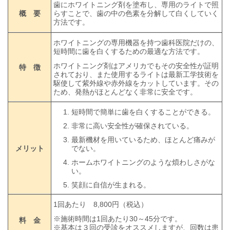
歯にホワイトニング剤を塗布し、専用のライトで照
概 要
らすことで、歯の中の色素を分解して白くしていく
方法です。
ホワイトニングの専用機器を持つ歯科医院だけの、
短時間に歯を白くするための最適な方法です。
ホワイトニング剤はアメリカでもその安全性が証明
特 徴
されており、また使用するライトは最新工学技術を
駆使して紫外線や赤外線をカットしています。その
ため、発熱がほとんどなく非常に安全です。
短時間で簡単に歯を白くすることができる。
非常に高い安全性が確保されている。
最新機材を用いているため、ほとんど痛みが
メリット
でない。
ホームホワイトニングのような煩わしさがな
い。
笑顔に自信が生まれる。
1回あたり 8,800円（税込）
※施術時間は1回あたり30～45分です。
料 金
※基本は３回の受診をオススメしますが、回数は患